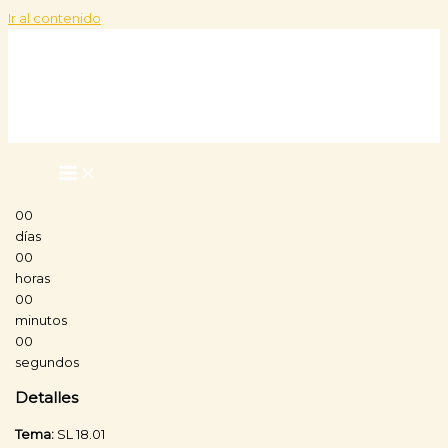
Ir al contenido
00
días
00
horas
00
minutos
00
segundos
Detalles
Tema:
SL 18.01