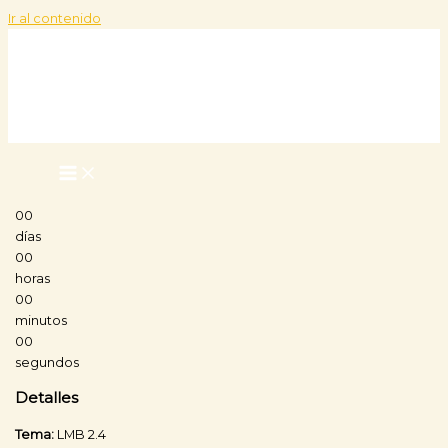
Ir al contenido
00
días
00
horas
00
minutos
00
segundos
Detalles
Tema:
LMB 2.4